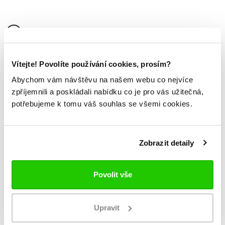
Podrobnosti
o produktu
Dámská mikina Logo Femisa
Vítejte! Povolíte používání cookies, prosím?
kapuce stahovatelná šňůrkou
Abychom vám návštěvu na našem webu co nejvíce
rukávy a spodní lem zakončeny pružnou manžetou
zpříjemnili a poskládali nabídku co je pro vás užitečná,
celorozepínací zip
potřebujeme k tomu váš souhlas se všemi cookies.
boční kapsy
na hrudi a na zádech logo Kappa
REULAR FIT- normální střih
Zobrazit detaily
materiál: Bavlna 60%, Polyester 40%
Povolit vše
Mohlo by se vám
TAKÉ LÍBIT
Upravit