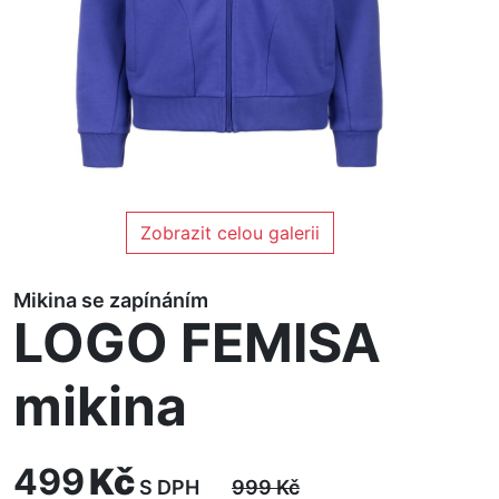
Zobrazit celou galerii
Mikina se zapínáním
LOGO FEMISA
mikina
499
Kč
S DPH
999
Kč