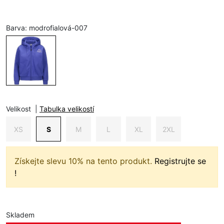
Barva:
modrofialová-007
Velikost
|
Tabulka velikostí
XS
S
M
L
XL
2XL
Získejte slevu 10% na tento produkt.
Registrujte se
!
Skladem