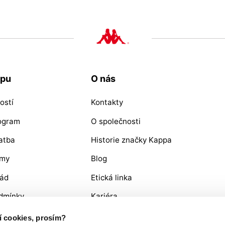
upu
O nás
ostí
Kontakty
rogram
O společnosti
atba
Historie značky Kappa
ýmy
Blog
řád
Etická linka
dmínky
Kariéra
OŽÍ / REKLAMACE
ní cookies, prosím?