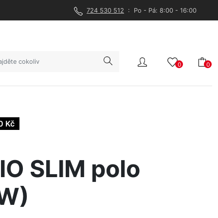
724 530 512
: Po - Pá: 8:00 - 16:00
0
0
0 Kč
O SLIM polo
W)