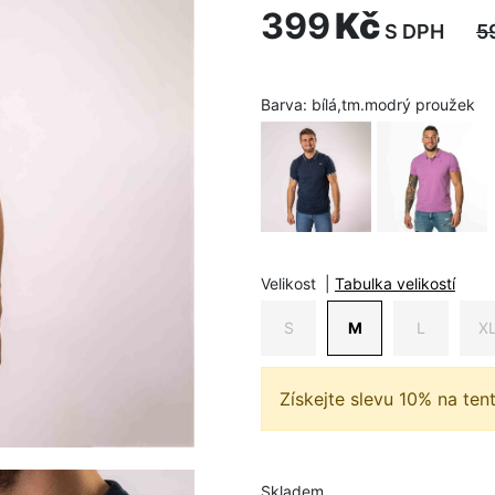
399
Kč
S DPH
5
Barva:
bílá,tm.modrý proužek
Velikost
|
Tabulka velikostí
S
M
L
X
Získejte slevu 10% na ten
Skladem