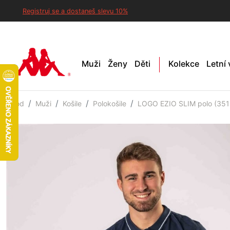
Registruj se a dostaneš slevu 10%
Muži
Ženy
Děti
Kolekce
Letní
Úvod
Muži
Košile
Polokošile
LOGO EZIO SLIM polo (351