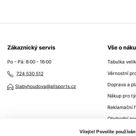
Zákaznický servis
Vše o nák
Po - Pá: 8:00 - 16:00
Tabulka velik
Věrnostní p
724 530 512
Doprava a pl
Slabyhoudova@allsports.cz
Nákup pro t
Reklamační 
Obchodní po
VRÁCENÍ ZB
Vítejte! Povolíte používá