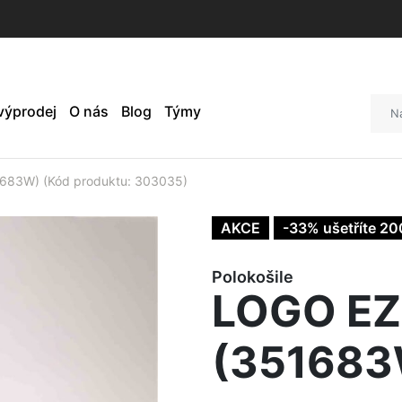
 výprodej
O nás
Blog
Týmy
683W) (Kód produktu: 303035)
AKCE
-33% ušetříte 20
Polokošile
LOGO EZI
(351683