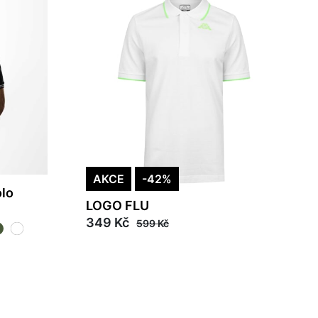
AKCE
-42%
lo
LOGO FLU
349 Kč
599 Kč
M
L
XL