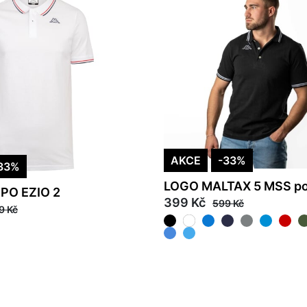
AKCE
-33%
33%
LOGO MALTAX 5 MSS po
PO EZIO 2
399 Kč
599 Kč
9 Kč
XS
S
M
L
XL