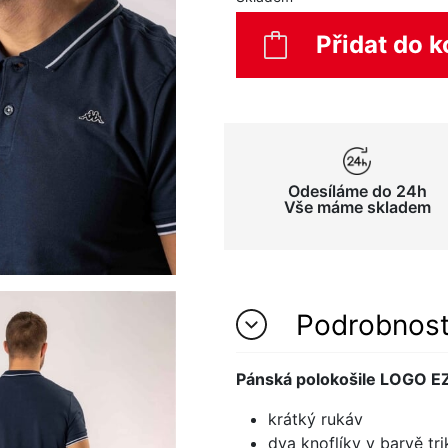
Přidat do k
Odesíláme do 24h
Vše máme skladem
Podrobnos
Pánská polokošile LOGO E
krátký rukáv
dva knoflíky v barvě trik