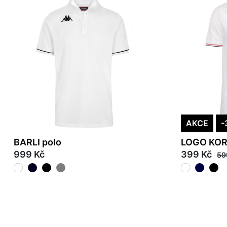
AKCE
-
BARLI polo
LOGO KOR
999 Kč
399 Kč
59
S
M
L
XL
2XL
3XL
4XL
M
L