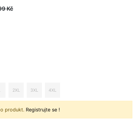
99
Kč
L
2XL
3XL
4XL
to produkt.
Registrujte se !