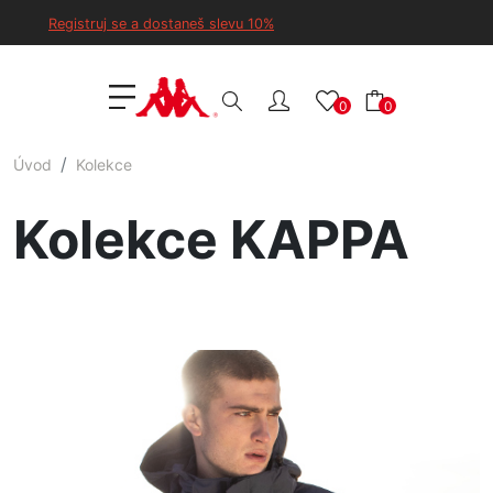
Registruj se a dostaneš slevu 10%
0
0
Úvod
Kolekce
Kolekce KAPPA