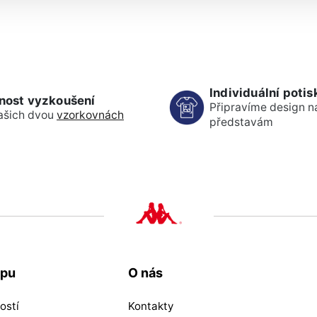
Individuální potis
nost vyzkoušení
Připravíme design n
ašich dvou
vzorkovnách
představám
upu
O nás
ostí
Kontakty