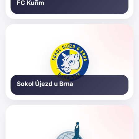
FC Kuřim
Sokol Újezd u Brna