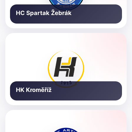
HC Spartak Žebrák
HK Kroměříž