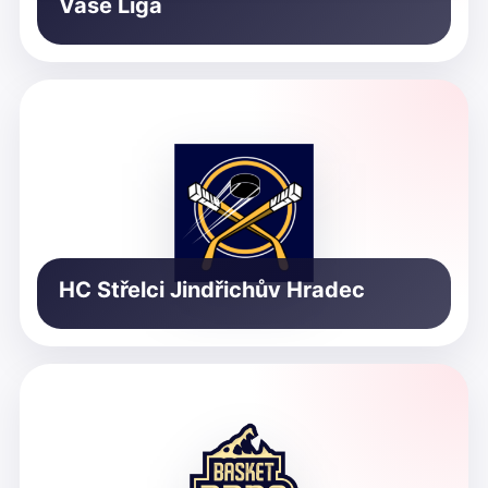
Vaše Liga
HC Střelci Jindřichův Hradec