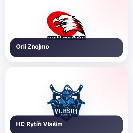
Orli Znojmo
HC Rytíři Vlašim