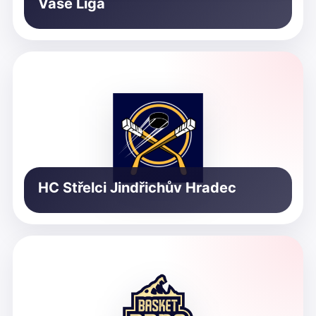
Vaše Liga
HC Střelci Jindřichův Hradec