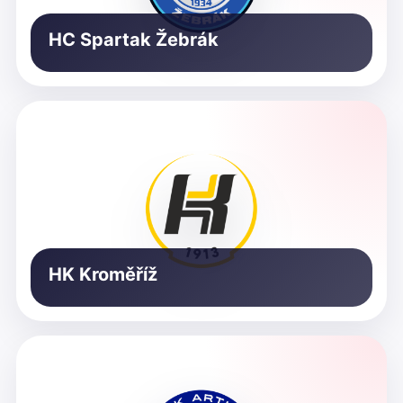
HC Spartak Žebrák
HK Kroměříž