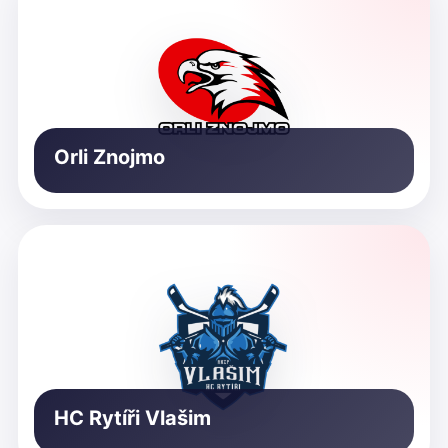
Orli Znojmo
HC Rytíři Vlašim