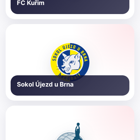
FC Kuřim
Sokol Újezd u Brna