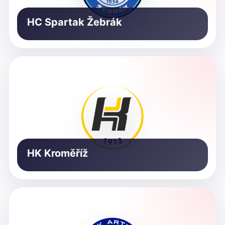
HC Spartak Žebrák
HK Kroměříž