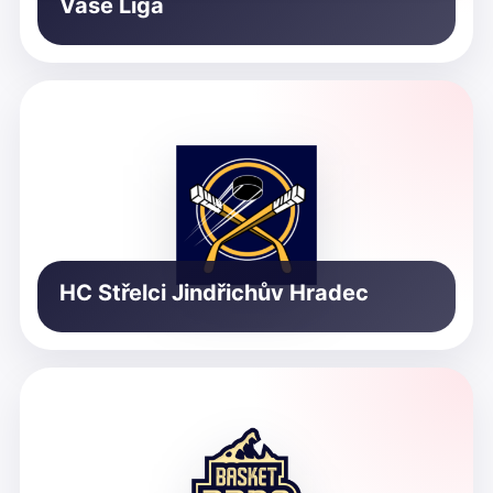
Vaše Liga
HC Střelci Jindřichův Hradec