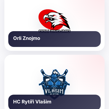
Orli Znojmo
HC Rytíři Vlašim