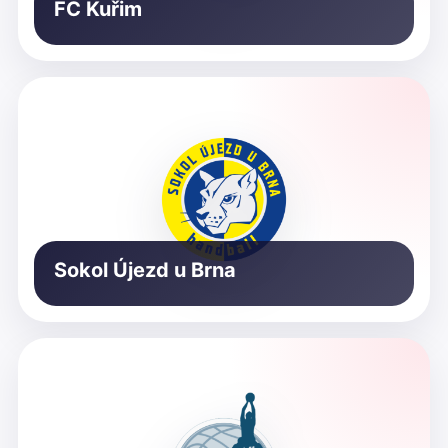
FC Kuřim
Sokol Újezd u Brna