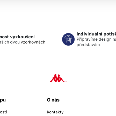
Individuální potis
nost vyzkoušení
Připravíme design n
ašich dvou
vzorkovnách
představám
upu
O nás
ostí
Kontakty