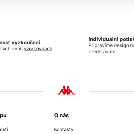
Individuální potis
nost vyzkoušení
Připravíme design n
ašich dvou
vzorkovnách
představám
upu
O nás
ostí
Kontakty