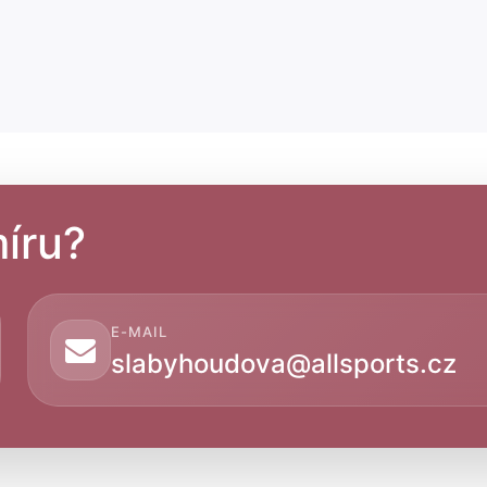
íru?
E-MAIL
slabyhoudova@allsports.cz