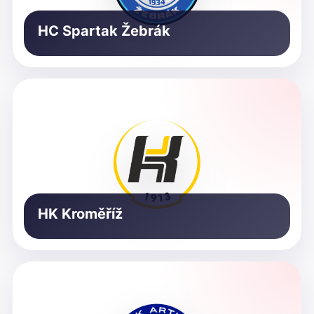
HC Spartak Žebrák
HK Kroměříž