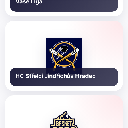
Vaše Liga
HC Střelci Jindřichův Hradec