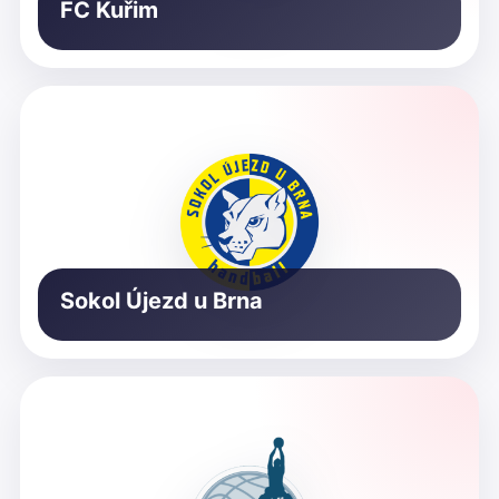
FC Kuřim
Sokol Újezd u Brna