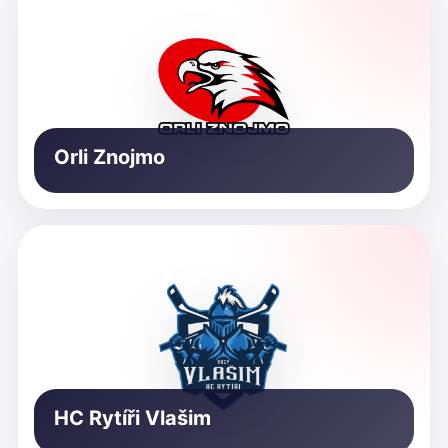
Orli Znojmo
HC Rytíři Vlašim