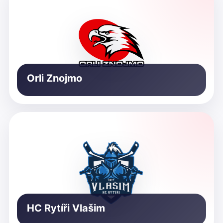
Orli Znojmo
HC Rytíři Vlašim