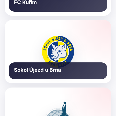
FC Kuřim
Sokol Újezd u Brna