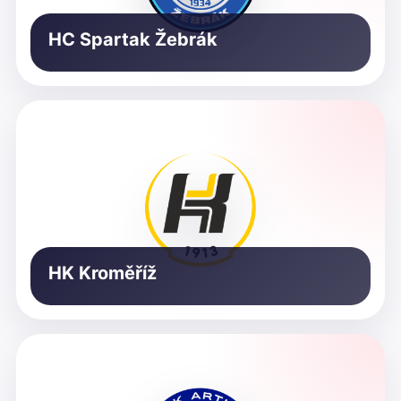
HC Spartak Žebrák
HK Kroměříž