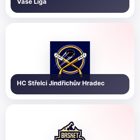
Vaše Liga
HC Střelci Jindřichův Hradec