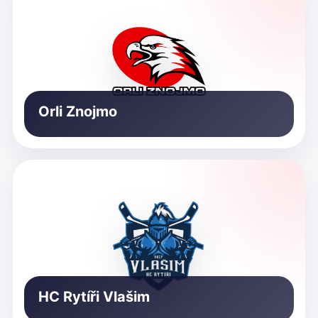
Orli Znojmo
HC Rytíři Vlašim