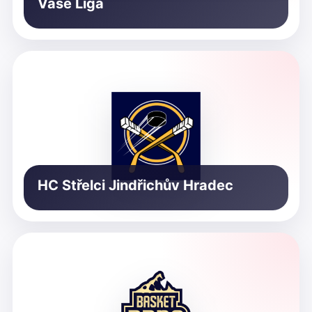
Vaše Liga
HC Střelci Jindřichův Hradec