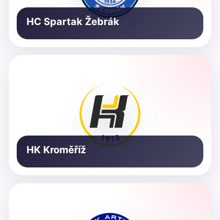
HC Spartak Žebrák
HK Kroměříž