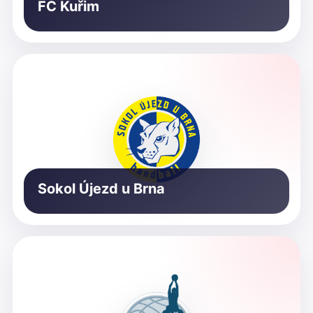
FC Kuřim
Sokol Újezd u Brna