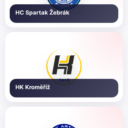
HC Spartak Žebrák
HK Kroměříž