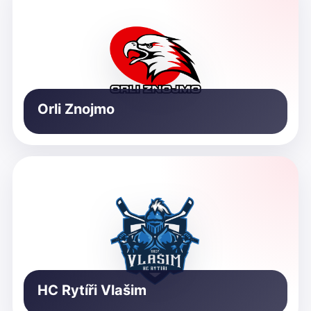
Orli Znojmo
HC Rytíři Vlašim