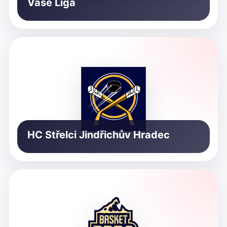
Vaše Liga
HC Střelci Jindřichův Hradec