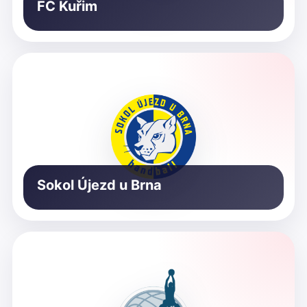
FC Kuřim
Sokol Újezd u Brna