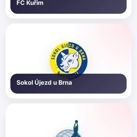
FC Kuřim
Sokol Újezd u Brna