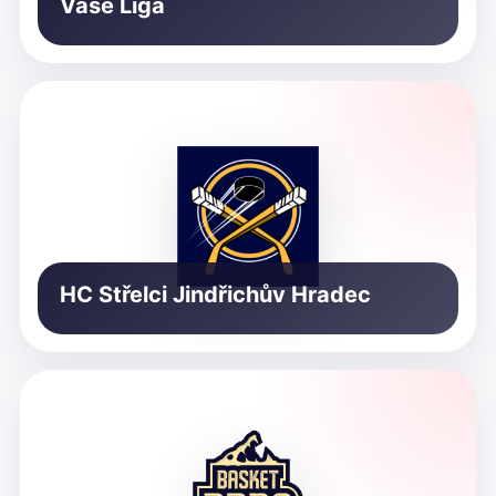
Vaše Liga
HC Střelci Jindřichův Hradec