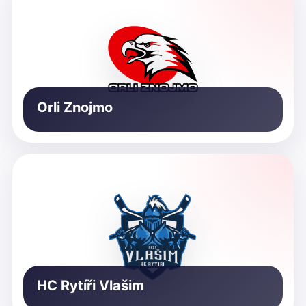
Orli Znojmo
HC Rytíři Vlašim