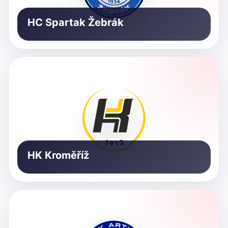
HC Spartak Žebrák
HK Kroměříž