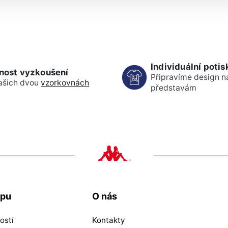
Individuální potis
nost vyzkoušení
Připravíme design n
ašich dvou
vzorkovnách
představám
upu
O nás
ostí
Kontakty