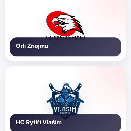
Orli Znojmo
HC Rytíři Vlašim