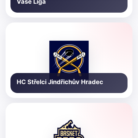
Vaše Liga
HC Střelci Jindřichův Hradec