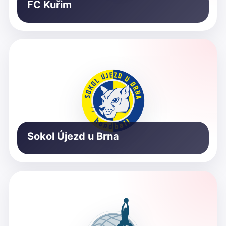
FC Kuřim
Sokol Újezd u Brna