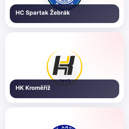
HC Spartak Žebrák
HK Kroměříž