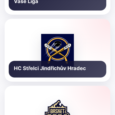
Vaše Liga
HC Střelci Jindřichův Hradec