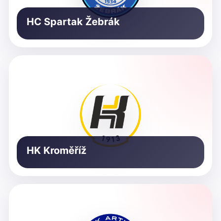
HC Spartak Žebrák
HK Kroměříž