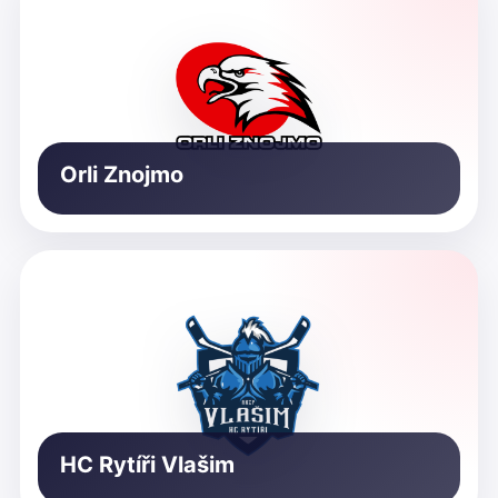
Orli Znojmo
HC Rytíři Vlašim