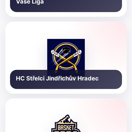
Vaše Liga
HC Střelci Jindřichův Hradec