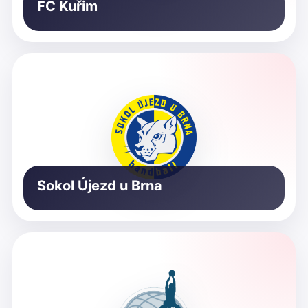
FC Kuřim
Sokol Újezd u Brna