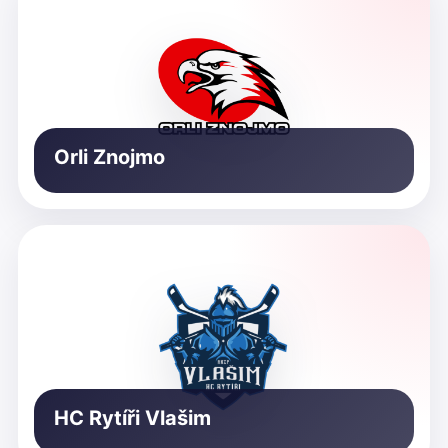
Orli Znojmo
HC Rytíři Vlašim