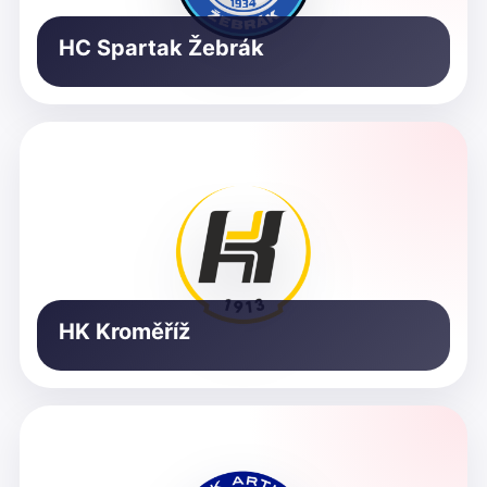
HC Spartak Žebrák
HK Kroměříž