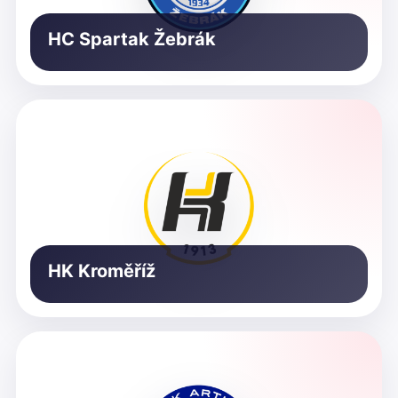
HC Spartak Žebrák
HK Kroměříž