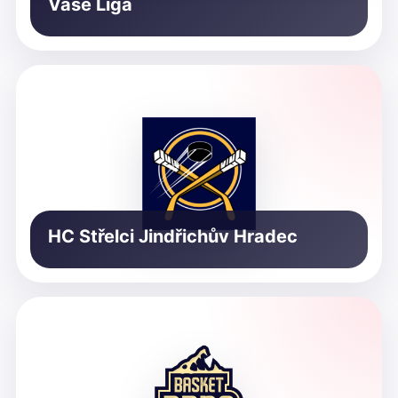
Vaše Liga
HC Střelci Jindřichův Hradec