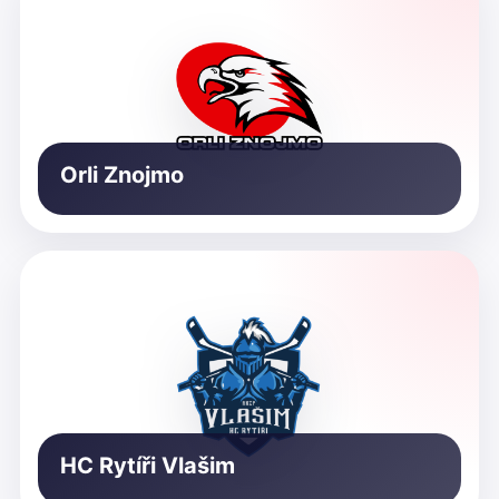
Orli Znojmo
HC Rytíři Vlašim