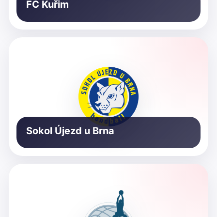
FC Kuřim
Sokol Újezd u Brna