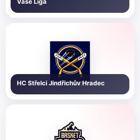
Vaše Liga
HC Střelci Jindřichův Hradec