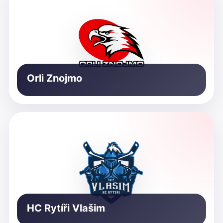
Orli Znojmo
HC Rytíři Vlašim