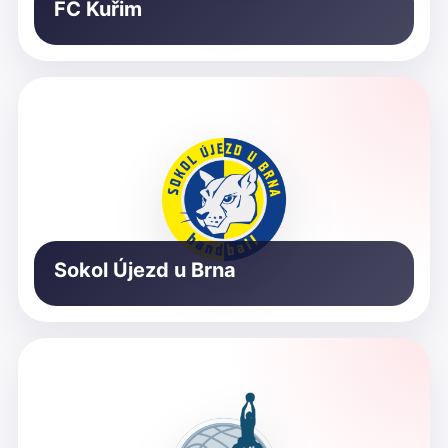
FC Kuřim
Sokol Újezd u Brna