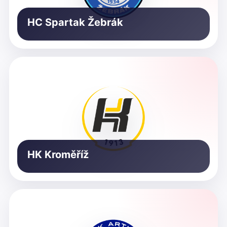
HC Spartak Žebrák
HK Kroměříž