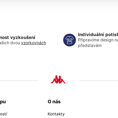
Individuální potis
nost vyzkoušení
Připravíme design n
ašich dvou
vzorkovnách
představám
upu
O nás
ostí
Kontakty