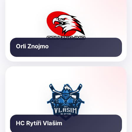
Orli Znojmo
HC Rytíři Vlašim