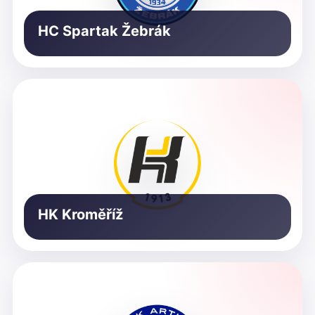
HC Spartak Žebrák
HK Kroměříž