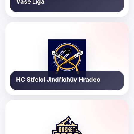
Vaše Liga
HC Střelci Jindřichův Hradec