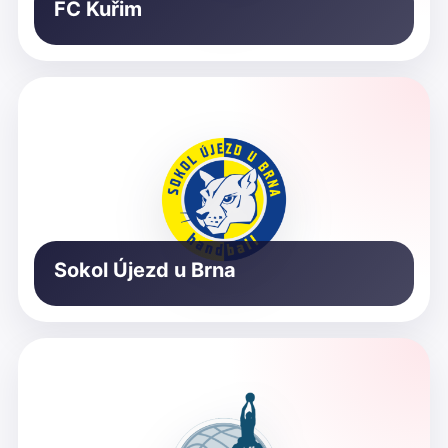
FC Kuřim
Sokol Újezd u Brna