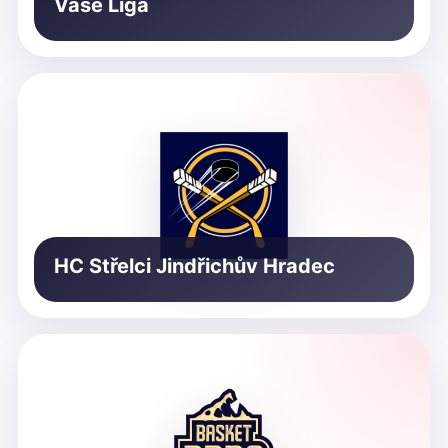
Vaše Liga
HC Střelci Jindřichův Hradec