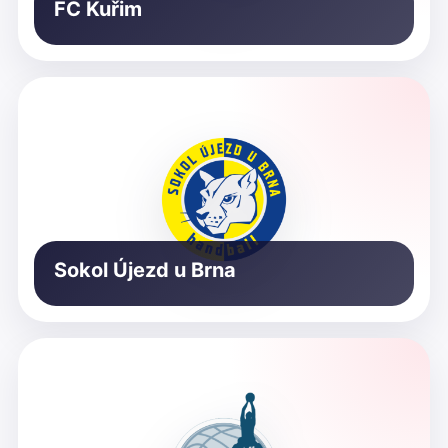
FC Kuřim
Sokol Újezd u Brna