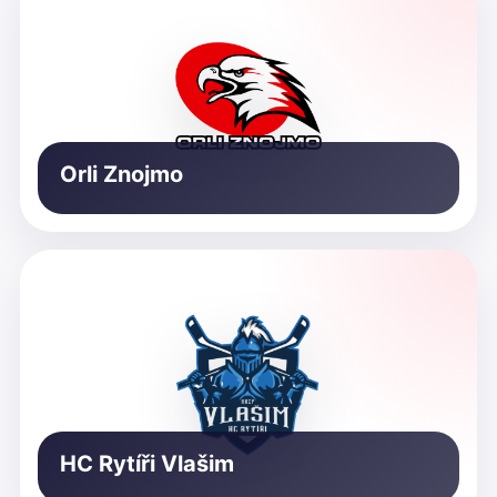
Orli Znojmo
HC Rytíři Vlašim