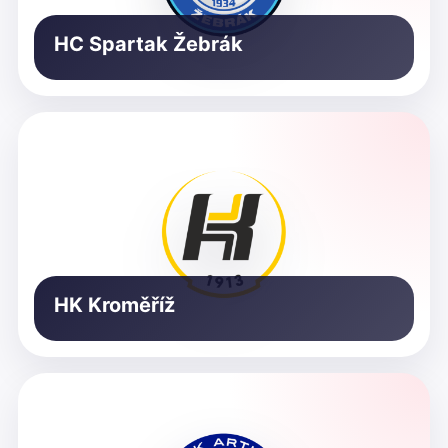
HC Spartak Žebrák
HK Kroměříž