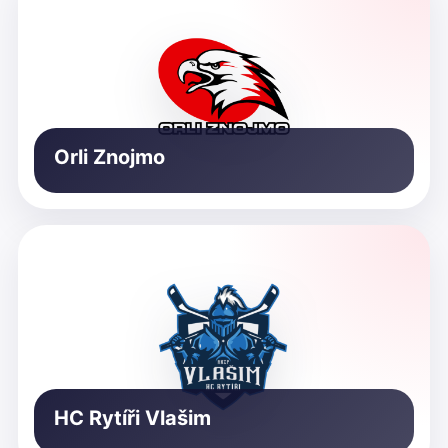
Orli Znojmo
HC Rytíři Vlašim