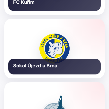
FC Kuřim
Sokol Újezd u Brna