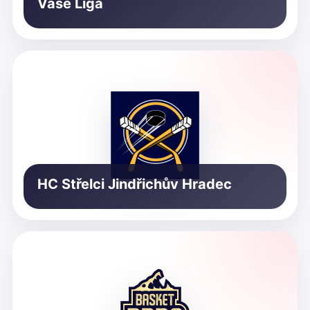
Vaše Liga
HC Střelci Jindřichův Hradec