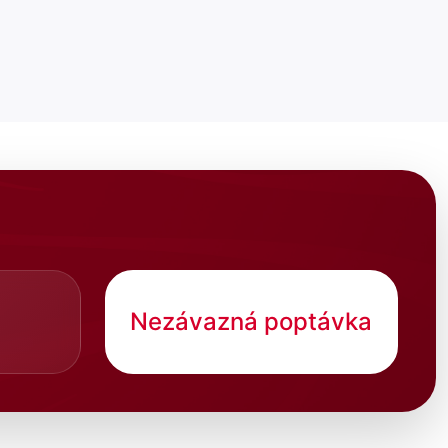
Nezávazná poptávka