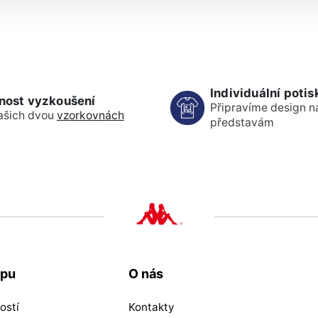
Individuální potis
nost vyzkoušení
Připravíme design n
ašich dvou
vzorkovnách
představám
upu
O nás
ostí
Kontakty