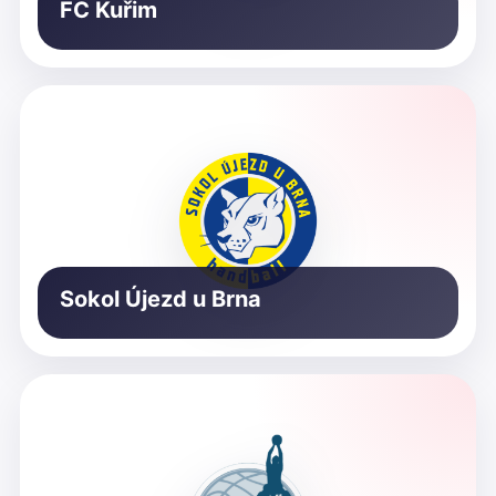
FC Kuřim
Sokol Újezd u Brna