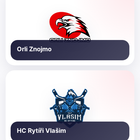
Orli Znojmo
HC Rytíři Vlašim