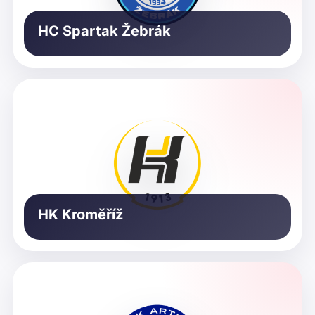
HC Spartak Žebrák
HK Kroměříž