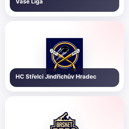
Vaše Liga
HC Střelci Jindřichův Hradec