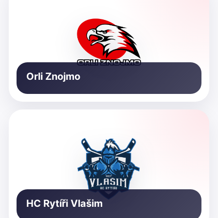
Orli Znojmo
HC Rytíři Vlašim