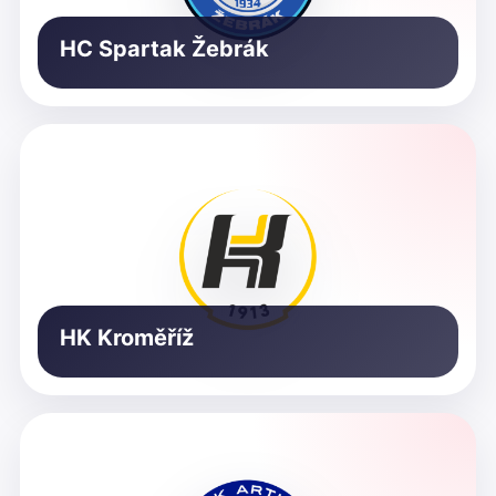
HC Spartak Žebrák
HK Kroměříž