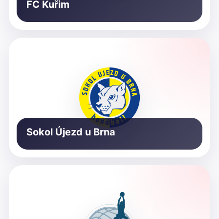
FC Kuřim
Sokol Újezd u Brna