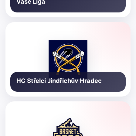
Vaše Liga
HC Střelci Jindřichův Hradec