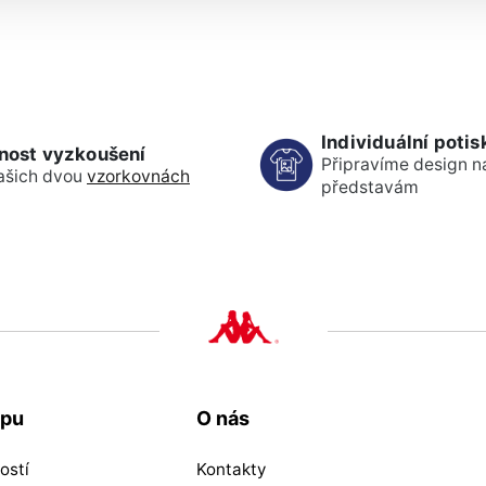
Individuální potis
nost vyzkoušení
Připravíme design n
ašich dvou
vzorkovnách
představám
upu
O nás
ostí
Kontakty