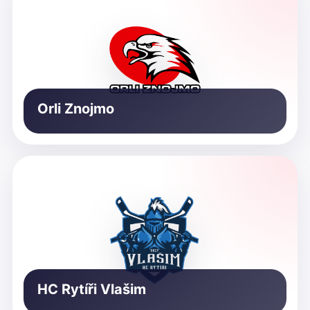
Orli Znojmo
HC Rytíři Vlašim