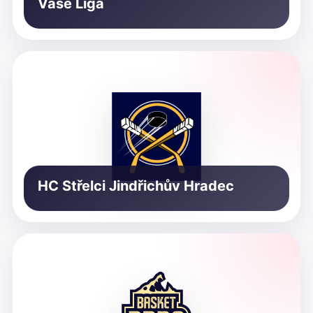
Vaše Liga
HC Střelci Jindřichův Hradec