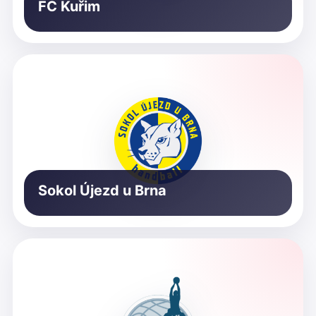
FC Kuřim
Sokol Újezd u Brna