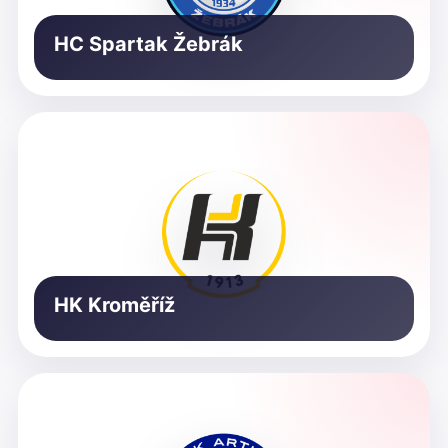
HC Spartak Žebrák
HK Kroměříž