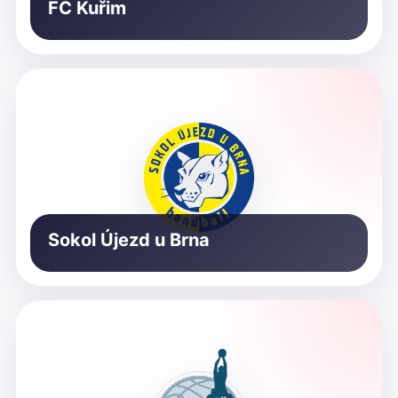
FC Kuřim
Sokol Újezd u Brna