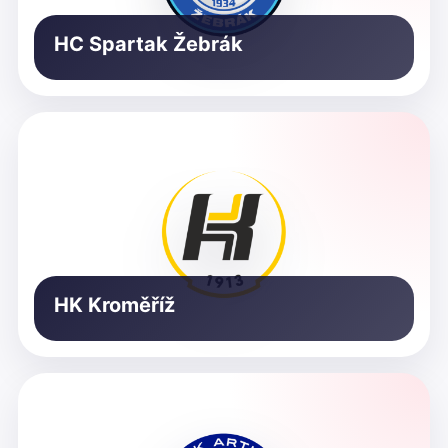
HC Spartak Žebrák
HK Kroměříž