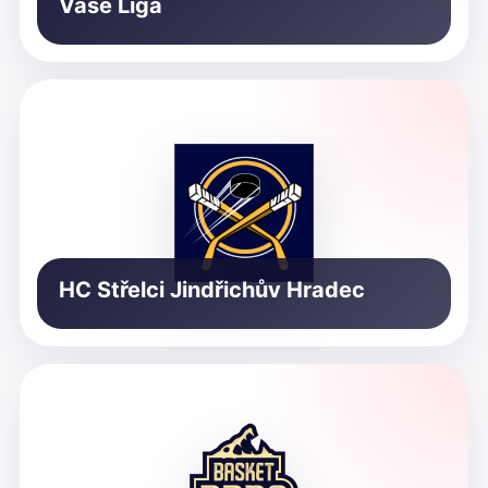
Vaše Liga
HC Střelci Jindřichův Hradec