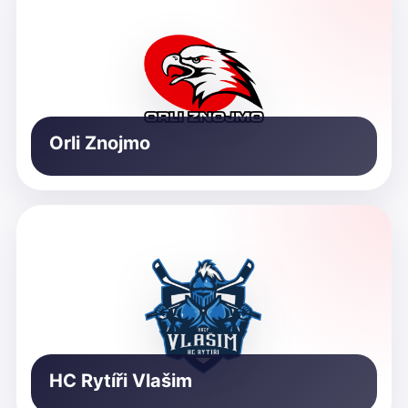
Orli Znojmo
HC Rytíři Vlašim