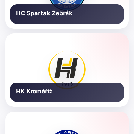
HC Spartak Žebrák
HK Kroměříž