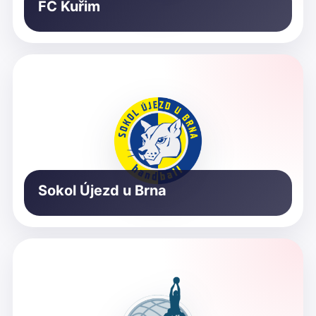
FC Kuřim
Sokol Újezd u Brna