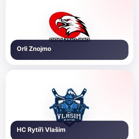
Orli Znojmo
HC Rytíři Vlašim