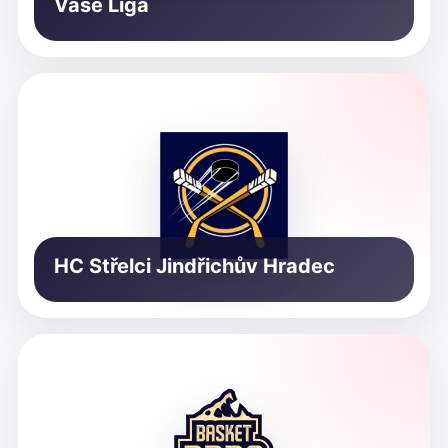
Vaše Liga
HC Střelci Jindřichův Hradec