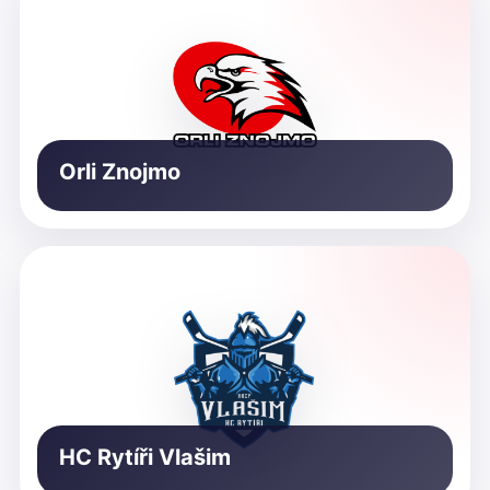
Orli Znojmo
HC Rytíři Vlašim