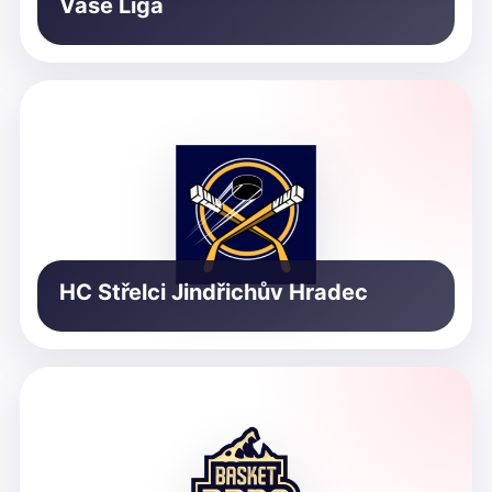
Vaše Liga
HC Střelci Jindřichův Hradec