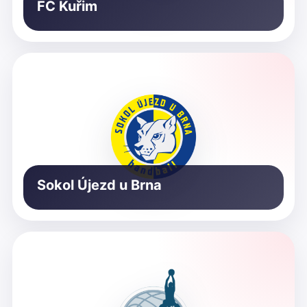
FC Kuřim
Sokol Újezd u Brna