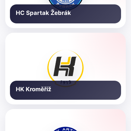
HC Spartak Žebrák
HK Kroměříž