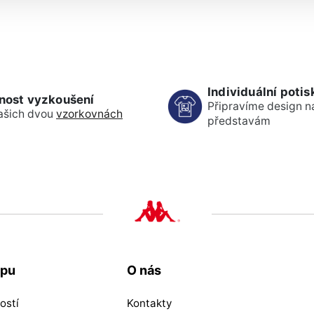
Individuální potis
nost vyzkoušení
Připravíme design n
ašich dvou
vzorkovnách
představám
upu
O nás
ostí
Kontakty