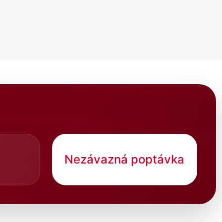
Nezávazná poptávka