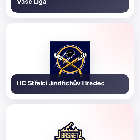
Vaše Liga
HC Střelci Jindřichův Hradec