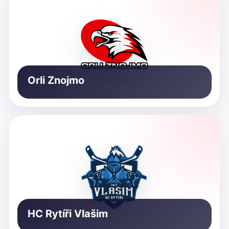
Orli Znojmo
HC Rytíři Vlašim