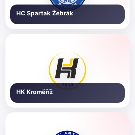
HC Spartak Žebrák
HK Kroměříž