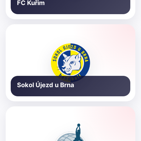
FC Kuřim
Sokol Újezd u Brna