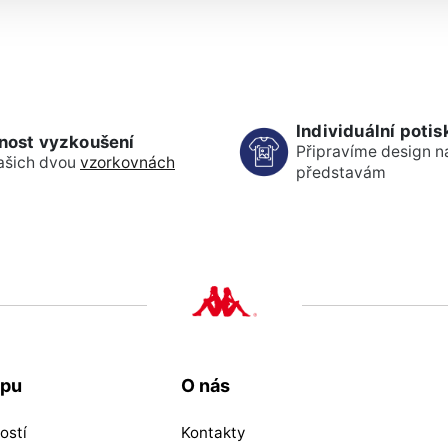
Individuální potis
nost vyzkoušení
Připravíme design n
ašich dvou
vzorkovnách
představám
upu
O nás
ostí
Kontakty