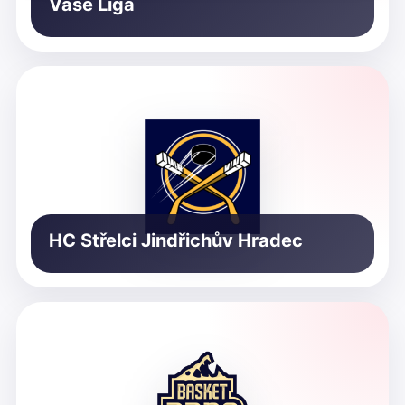
Vaše Liga
HC Střelci Jindřichův Hradec