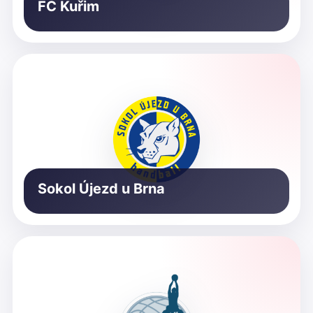
FC Kuřim
Sokol Újezd u Brna