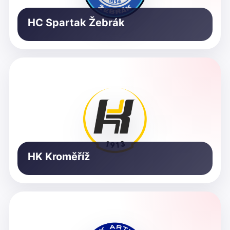
HC Spartak Žebrák
HK Kroměříž