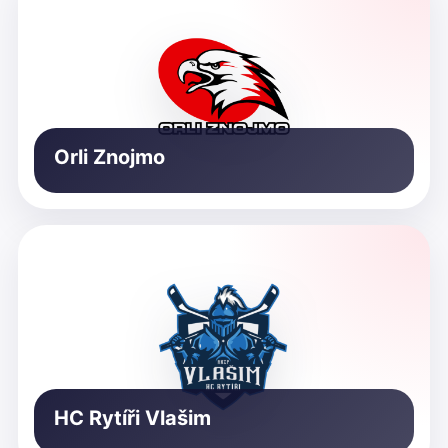
Orli Znojmo
HC Rytíři Vlašim