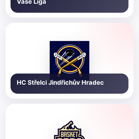
Vaše Liga
HC Střelci Jindřichův Hradec