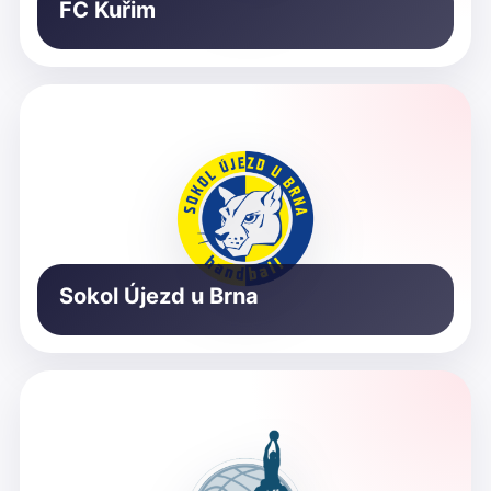
FC Kuřim
Sokol Újezd u Brna