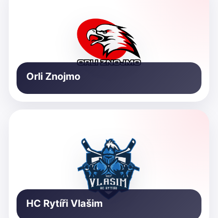
Orli Znojmo
HC Rytíři Vlašim