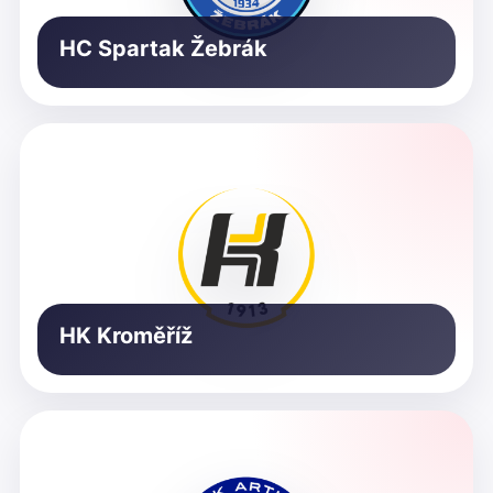
HC Spartak Žebrák
HK Kroměříž