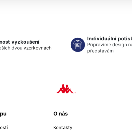
Individuální potis
nost vyzkoušení
Připravíme design n
ašich dvou
vzorkovnách
představám
upu
O nás
ostí
Kontakty