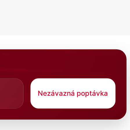
Nezávazná poptávka