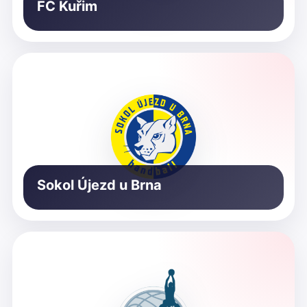
FC Kuřim
Sokol Újezd u Brna