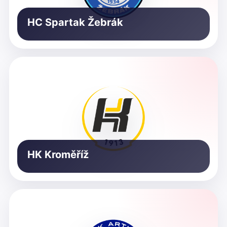
HC Spartak Žebrák
HK Kroměříž