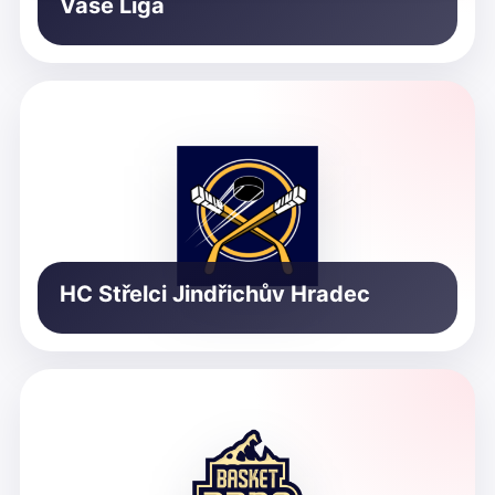
Vaše Liga
HC Střelci Jindřichův Hradec