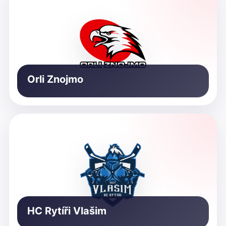
Orli Znojmo
HC Rytíři Vlašim