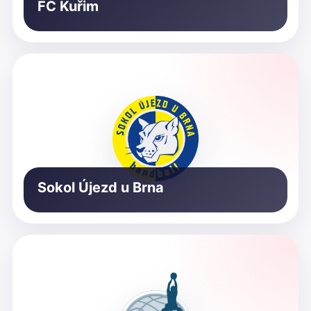
FC Kuřim
Sokol Újezd u Brna