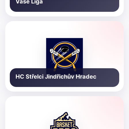
Vaše Liga
HC Střelci Jindřichův Hradec