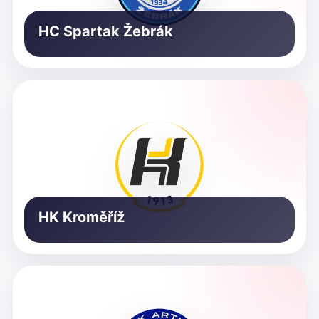
HC Spartak Žebrák
HK Kroměříž