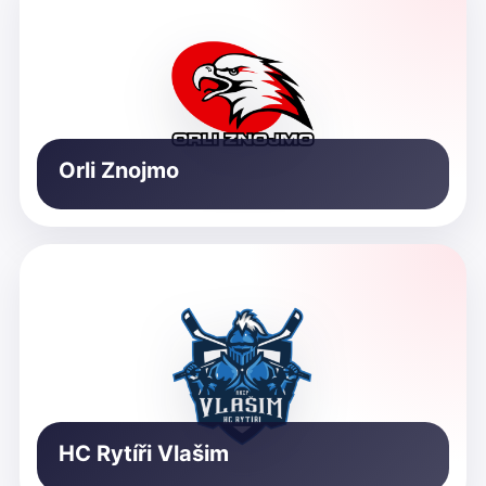
Orli Znojmo
HC Rytíři Vlašim