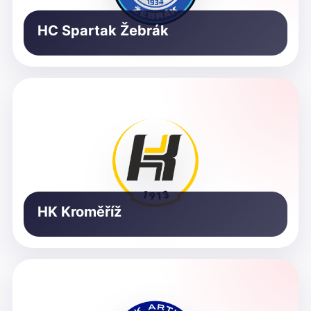
HC Spartak Žebrák
HK Kroměříž