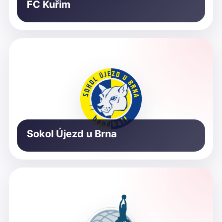
FC Kuřim
Sokol Újezd u Brna