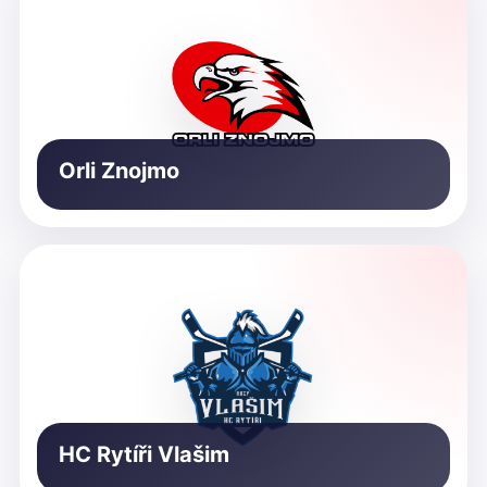
Orli Znojmo
HC Rytíři Vlašim