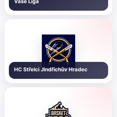
Vaše Liga
HC Střelci Jindřichův Hradec