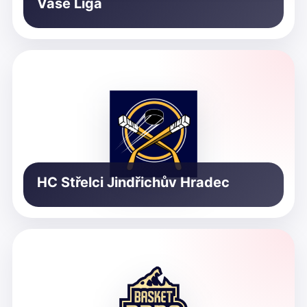
Vaše Liga
HC Střelci Jindřichův Hradec