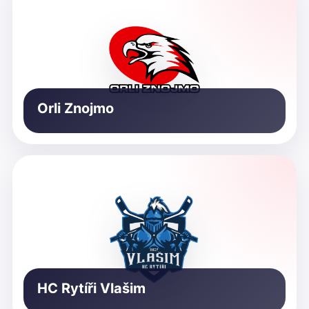
Orli Znojmo
HC Rytíři Vlašim