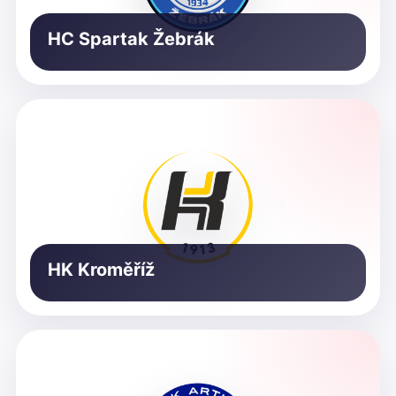
HC Spartak Žebrák
HK Kroměříž