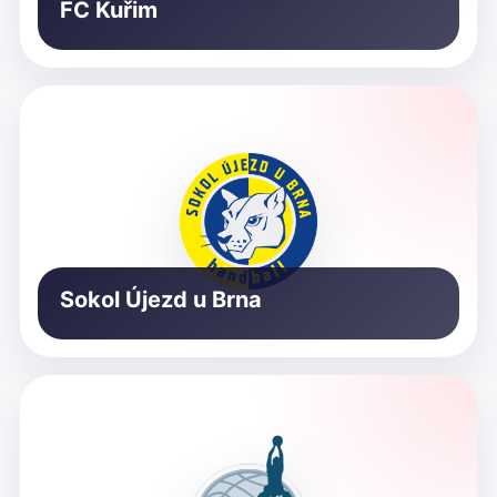
FC Kuřim
Sokol Újezd u Brna