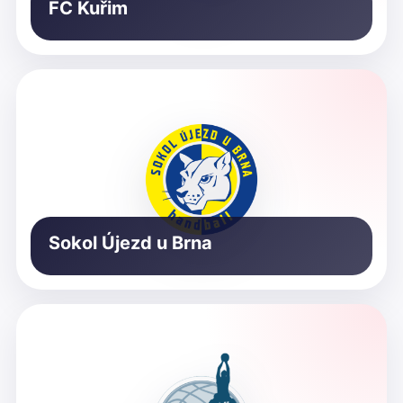
FC Kuřim
Sokol Újezd u Brna