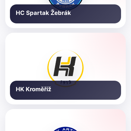
HC Spartak Žebrák
HK Kroměříž