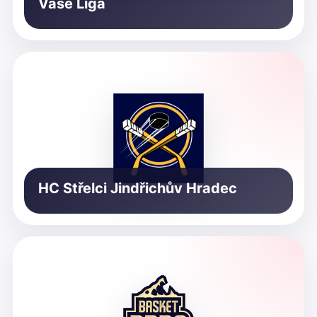
Vaše Liga
HC Střelci Jindřichův Hradec