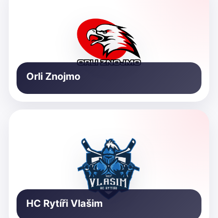
Orli Znojmo
HC Rytíři Vlašim