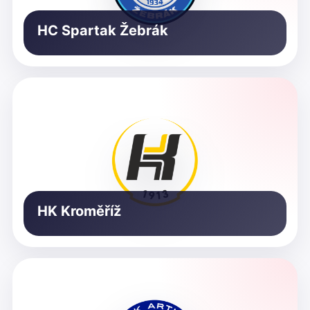
HC Spartak Žebrák
HK Kroměříž