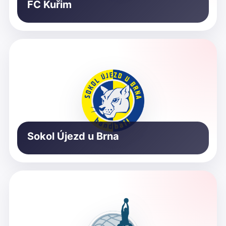
FC Kuřim
Sokol Újezd u Brna