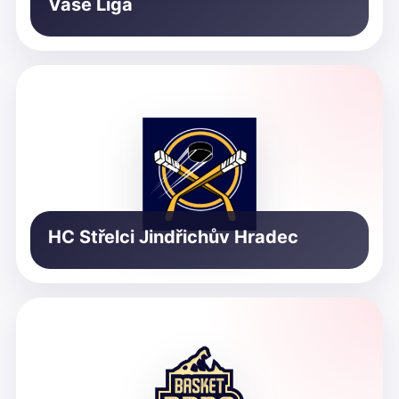
Vaše Liga
HC Střelci Jindřichův Hradec