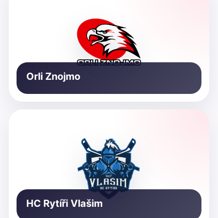
Orli Znojmo
HC Rytíři Vlašim