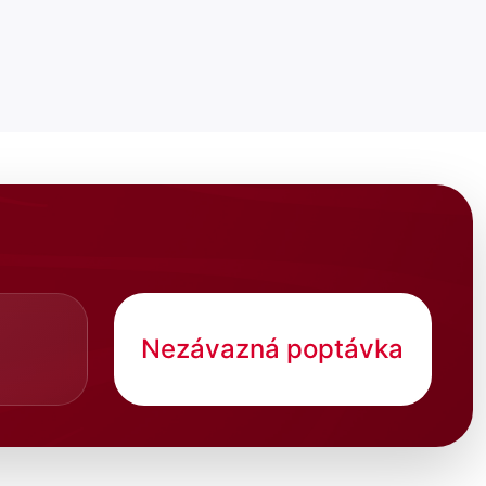
Nezávazná poptávka