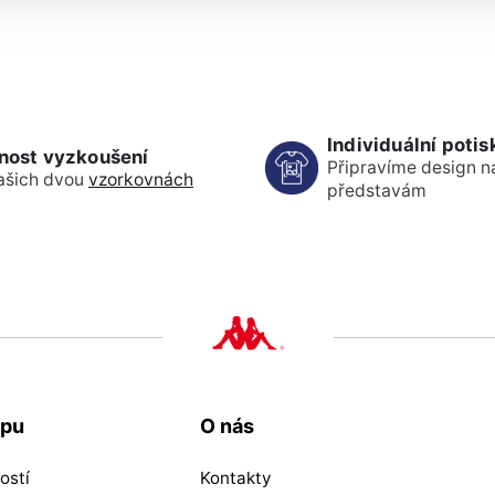
Individuální potis
nost vyzkoušení
Připravíme design n
ašich dvou
vzorkovnách
představám
upu
O nás
ostí
Kontakty