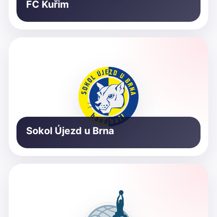
FC Kuřim
Sokol Újezd u Brna