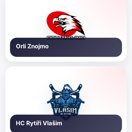
Orli Znojmo
HC Rytíři Vlašim