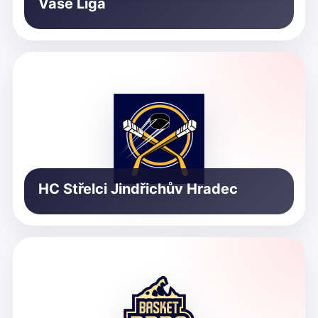
Vaše Liga
HC Střelci Jindřichův Hradec