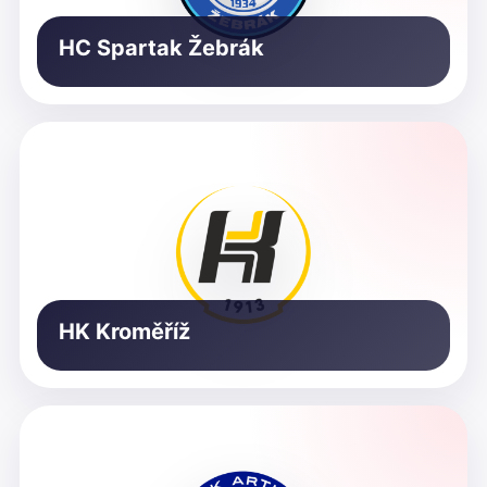
HC Spartak Žebrák
HK Kroměříž