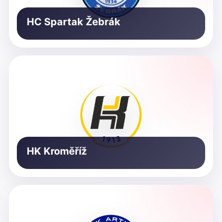
HC Spartak Žebrák
HK Kroměříž