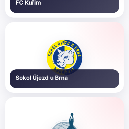
FC Kuřim
Sokol Újezd u Brna