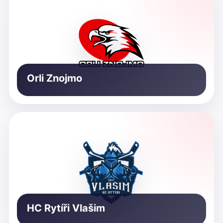
Orli Znojmo
HC Rytíři Vlašim