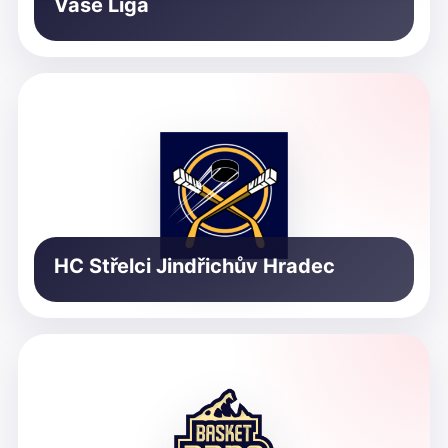
Vaše Liga
HC Střelci Jindřichův Hradec